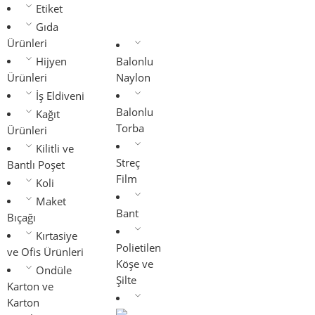
Etiket
Gıda
Ürünleri
Hijyen
Balonlu
Ürünleri
Naylon
İş Eldiveni
Balonlu
Kağıt
Torba
Ürünleri
Kilitli ve
Streç
Bantlı Poşet
Film
Koli
Maket
Bant
Bıçağı
Kırtasiye
Polietilen
ve Ofis Ürünleri
Köşe ve
Ondüle
Şilte
Karton ve
Karton