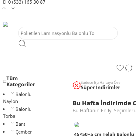
0 (533) 165 30 87
Tüm
Sadece Bu Haftaya Özel
Kategoriler
Süper İndirimler
Balonlu
Naylon
Bu Hafta İndirimde 
Balonlu
Bu Haftanın En İyi Seçimler
Torba
Bant
Çember
45×50+5 cm Telalı Balonlu